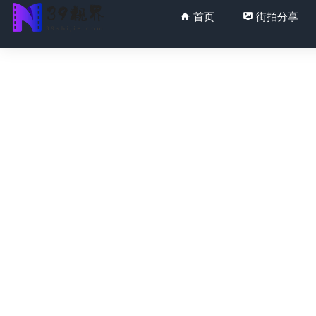
首页
街拍分享
绿色短裤美
蓝色牛仔MF
你入侵我心
牛仔短裤No
白色超短裙