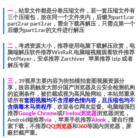
一，
站里文件都是分卷压缩文件，若一套压缩文件有
三个压缩包，放在同一个文件夹内，后缀为part1.rar
part2.rar part3.rar，需全下载再解压，只需点第一个
后缀为part1.rar的文件进行解压
二，
考虑资源大小，推荐使用电脑下载解压欣赏，电
脑端解压软件推荐WinRaR,电脑端视频观看软件推荐
PotPlayer，安卓推荐 Zarchiver 苹果推荐 izip 或者
解压专家
三，
39视界主要内容为街拍模拍套图视频资源分
享，故容易触发大部分国产浏览器及云安全检测机构
的监测条件，被拦截或视为高风险网站，本站郑重承
诺所有
套图视频均不含淫秽色情内容，且压缩包均不
含病毒木马类程序
，欢迎各位网友监督。电脑端强烈
推荐
Google Chrome
或
Firefox浏览器
浏览器浏览，
Android端推荐
via
，苹果手机推荐
Alook
，请自行搜
索下载，不推荐
QQ浏览器
和
360
等国内浏览器，屏
蔽拦截严重。