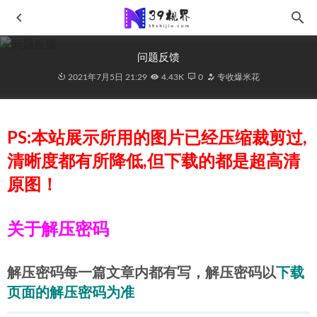
问题反馈
2021年7月5日 21:29
4.43K
0
专收爆米花
PS:本站展示所用的图片已经压缩裁剪过,
清晰度都有所降低,但下载的都是超高清
包臀裙韵味十足的姐姐No.2024962
2024-09-08
原图！
浓好咖啡MF01117
2024-06-13
午后阳光,白色比基尼mj041
2021-09-22
关于解压密码
胸围爆炸白皙美少妇J9888
2026-02-03
错位时空MF01051
2023-12-10
解压密码每一篇文章内都有写，解压密码以
下载
页面的解压密码为准