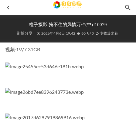
橙子摄影-掩不住的风情万种(中)J10079
街拍分享
2026年4月6日 19:42
80
0
专收爆米花
视频:1V/7.31GB
黑色牛仔裤高跟美女MF00358
2022-01-19
一始街拍作品-旋转回忆J8960
2025-07-11
南一 Rain DayMF00026
2021-07-29
高挑少妇No.6022
2023-12-13
逆光,黑色瑜伽l720
2021-07-16