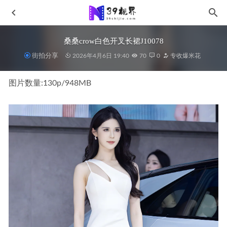
桑桑crow白色开叉长裙J10078
街拍分享
2026年4月6日 19:40
70
0
专收爆米花
图片数量:130p/948MB
黑色制服长腿美女s211207
2021-12-29
一夕一夏MO_1114
2023-01-07
青春时尚炫彩风No.6988
2024-07-25
孤单的心事,黄色泳衣mp200216
2021-09-14
牛仔裤美女MF01063
2024-01-18