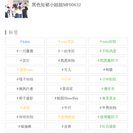
黑色短裙小姐姐MF00632
标签
kaine
yuru专区
yuru街拍
一只麋鹿
一始专区
不吃鸡蛋
其它
凯恩街拍
凯恩魔BUY
加菲mao
可儿
咔喳
嘎子街拍
小W
小W街拍
御风行者
慕容笙
懒羊羊
橙子摄影
欧阳ShowBuy
泰系美女
泳装
牛仔
牛男街拍
玲玲街拍
玻璃模拍
玻璃魔BUY
瑜伽裤
皮裤
红石摄影