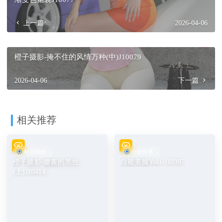
上一篇
2026-04-06
橙子摄影-掩不住的风情万种(中)J10079
2026-04-06
下一篇
相关推荐
精品模拍
街拍分享
橙子摄影-姗酱的黑丝
白裙美腿Yuki-J10387
(上)J10414