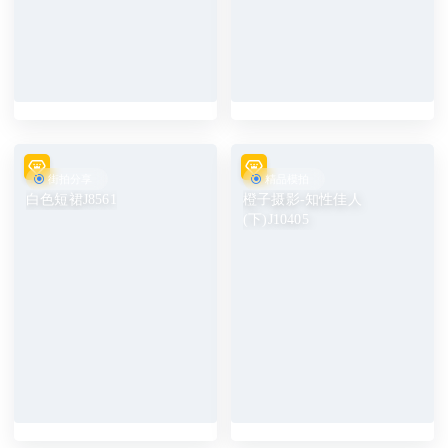
街拍分享
精品模拍
白色短裙J8561
橙子摄影-知性佳人
(下)J10405