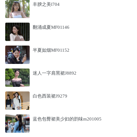
丰腴之美l704
翻涌成夏MF01146
半夏如烟MF01152
迷人一字肩黑裙J8892
白色西装裙J9279
蓝色包臀裙美少妇的韵味m201005