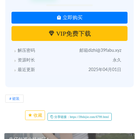
立即购买
VIP免费下载
解压密码
邮箱dizhi@39fabu.xyz
资源时长
永久
最近更新
2025年04月01日
裙装
收藏
分享链接：https://39shijie.com/6799.html