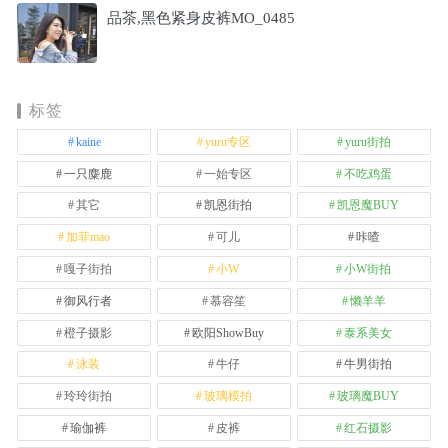
品茶,黑色紧身皮裤MO_0485
标签
kaine
yuru专区
yuru街拍
一只麋鹿
一始专区
不吃鸡蛋
其它
凯恩街拍
凯恩魔BUY
加菲mao
可儿
咔喳
嘎子街拍
小W
小W街拍
御风行者
慕容笙
懒羊羊
橙子摄影
欧阳ShowBuy
泰系美女
泳装
牛仔
牛男街拍
玲玲街拍
玻璃模拍
玻璃魔BUY
瑜伽裤
皮裤
红石摄影