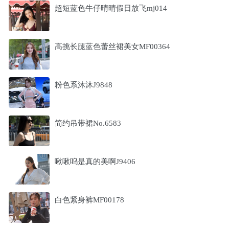
超短蓝色牛仔晴晴假日放飞mj014
高挑长腿蓝色蕾丝裙美女MF00364
粉色系沐沐J9848
简约吊带裙No.6583
啾啾呜是真的美啊J9406
白色紧身裤MF00178