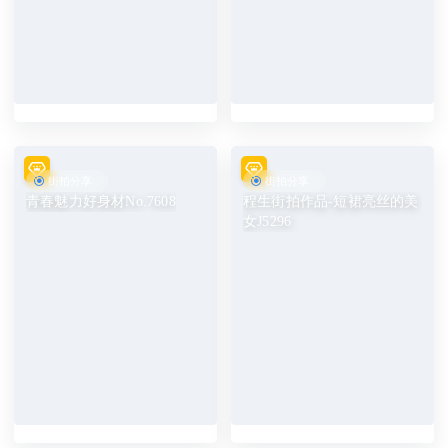
街拍分享
街拍分享
青春魅力好身材No.7608
程生街拍作品-短裙亮丝的美
女J5296