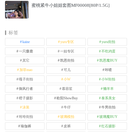
蜜桃紧牛小姐姐套图MF00008[80P/1.5G]
标签
kaine
yuru专区
yuru街拍
一只麋鹿
一始专区
不吃鸡蛋
其它
凯恩街拍
凯恩魔BUY
加菲mao
可儿
咔喳
嘎子街拍
小W
小W街拍
御风行者
慕容笙
懒羊羊
橙子摄影
欧阳ShowBuy
泰系美女
泳装
牛仔
牛男街拍
玲玲街拍
玻璃模拍
玻璃魔BUY
瑜伽裤
皮裤
红石摄影