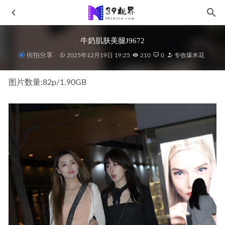
牛奶肌肤美腿J9672
街拍分享
2025年12月19日 19:25
210
0
专收爆米花
图片数量:82p/1.90GB
皮裤-长腿女孩m210308
2021-07-10
迷人一字肩黑裙J8892
2025-06-20
一始街拍作品-入戏太深J9215
2025-09-02
若你亦如初,黑色短牛仔MF00806
2022-09-17
蓝色短牛仔MF00901
2023-03-02