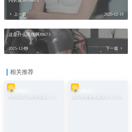
内衣展30-J9671
上一篇
2025-12-19
这是什么黑丝啊J9673
2025-12-19
下一篇
相关推荐
魔镜旅拍
街拍分享
半句再见,白色包臀裙2 l713
斑点包臀裙长腿美女s211026