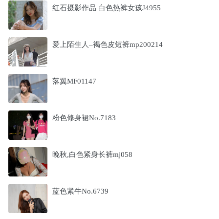
红石摄影作品 白色热裤女孩J4955
爱上陌生人–褐色皮短裤mp200214
落翼MF01147
粉色修身裙No.7183
晚秋,白色紧身长裤mj058
蓝色紧牛No.6739