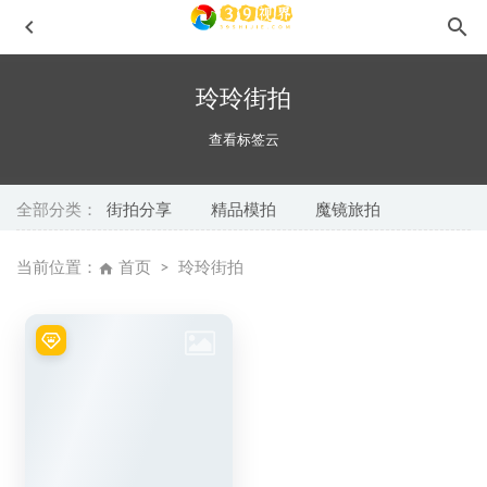
玲玲街拍
查看标签云
全部分类：
街拍分享
精品模拍
魔镜旅拍
清纯女孩No.6625
2024-06-22
当前位置：
首页
玲玲街拍
红色套装裙J8819
2025-06-04
南海恋人,白色泳装MF00859
2023-02-15
黑色瑜伽裤女孩s210605
2021-07-10
黑色抹胸修身裙No.7956
2024-11-10