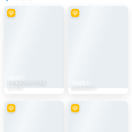
精品模拍
有朵像你的云白色泳装
街拍分享
m210508
甜美青春J8842