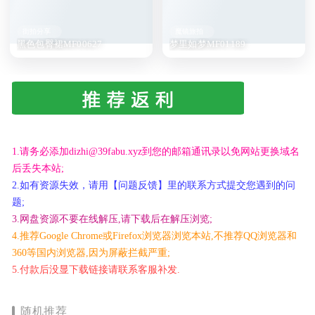
街拍分享
魔镜旅拍
黑色包臀裙MF00627
梦里如梦MF01189
1.请务必添加dizhi@39fabu.xyz到您的邮箱通讯录以免网站更换域名
后丢失本站;
2.如有资源失效，请用【问题反馈】里的联系方式提交您遇到的问
题;
3.网盘资源不要在线解压,请下载后在解压浏览;
4.推荐Google Chrome或Firefox浏览器浏览本站,不推荐QQ浏览器和
360等国内浏览器,因为屏蔽拦截严重;
5.付款后没显下载链接请联系客服补发.
随机推荐