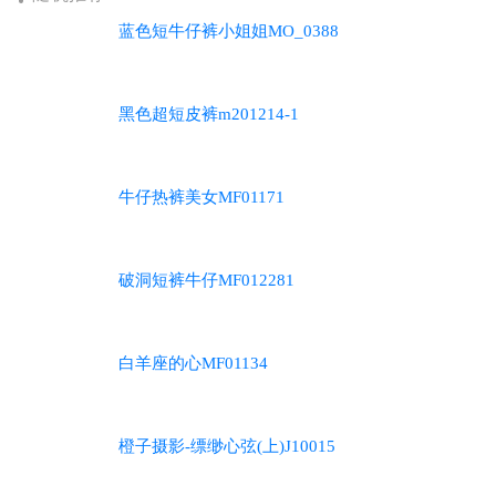
蓝色短牛仔裤小姐姐MO_0388
黑色超短皮裤m201214-1
牛仔热裤美女MF01171
破洞短裤牛仔MF012281
白羊座的心MF01134
橙子摄影-缥缈心弦(上)J10015