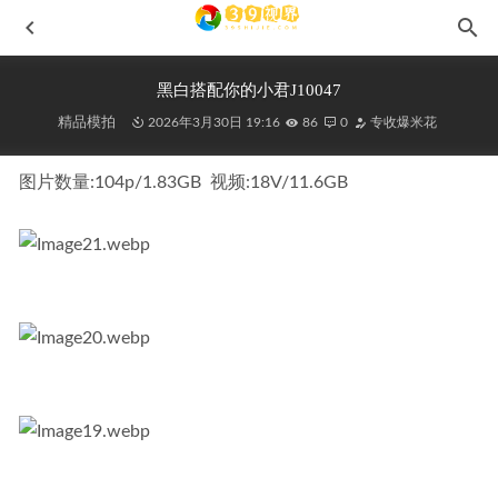
黑白搭配你的小君J10047
精品模拍
2026年3月30日 19:16
86
0
专收爆米花
图片数量:104p/1.83GB  视频:18V/11.6GB
短靴舞蹈MM-No.7853
2024-10-26
灰色热裤MO_0452
2021-10-17
甜美女神鹿鹿鹿J10176
2026-05-07
夏野与暗恋,褐色短裙MF00208
2021-09-02
亮眼红裙J9695
2025-12-25