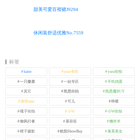
甜美可爱百褶裙J9294
休闲装舒适优雅No.7559
标签
kaine
yuru专区
yuru街拍
一只麋鹿
一始专区
不吃鸡蛋
其它
凯恩街拍
凯恩魔BUY
加菲mao
可儿
咔喳
嘎子街拍
小W
小W街拍
御风行者
慕容笙
懒羊羊
橙子摄影
欧阳ShowBuy
泰系美女