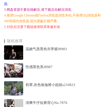
题;
3.网盘资源不要在线解压,请下载后在解压浏览;
4.推荐Google Chrome或Firefox浏览器浏览本站,不推荐QQ浏览器和
360等国内浏览器,因为屏蔽拦截严重;
5.付款后没显下载链接请联系客服补发.
随机推荐
温婉气质黑色吊带裙J8983
性感黑色系J8987
初霁,灰色瑜伽裤小姐姐s210823
清爽牛仔短裤背心No.7876