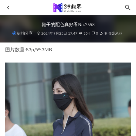
鞋子的配色真好看No.7558
街拍分享
2024年9月25日 17:47
354
0
专收爆米花
图片数量:83p/953MB
长腿白色热裤小姐姐No.5960
2023-12-16
独坐幽篁里,黑色连衣裙s210615
2021-07-06
寻找,青色瑜伽裤mp200122
2021-09-13
风起的日子,白色瑜伽裤mj096
2021-10-06
旗袍小姐姐J10113
2026-04-16