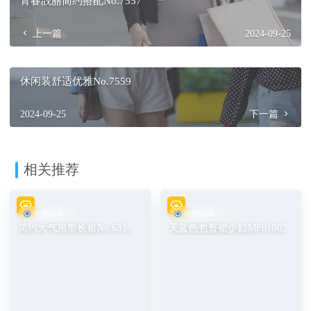
青春靓丽简约搭配No.7557
上一篇
2024-09-25
休闲装舒适优雅No.7559
2024-09-25
下一篇
相关推荐
街拍分享
街拍分享
简约大气吊带长裙No.6316
天蓝色包臀裙少妇MF01002