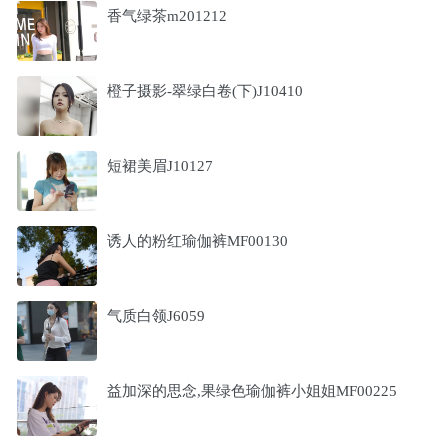
香气绿茶m201212
橙子摄影-翠绿白卷(下)J10410
短裙美眉J10127
诱人的粉红瑜伽裤MF00130
气质白领J6059
益加深的思念,果绿色瑜伽裤小姐姐MF00225