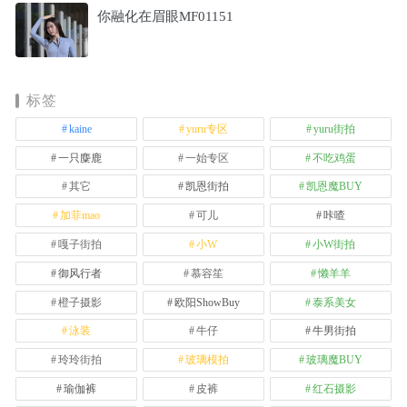
你融化在眉眼MF01151
标签
kaine
yuru专区
yuru街拍
一只麋鹿
一始专区
不吃鸡蛋
其它
凯恩街拍
凯恩魔BUY
加菲mao
可儿
咔喳
嘎子街拍
小W
小W街拍
御风行者
慕容笙
懒羊羊
橙子摄影
欧阳ShowBuy
泰系美女
泳装
牛仔
牛男街拍
玲玲街拍
玻璃模拍
玻璃魔BUY
瑜伽裤
皮裤
红石摄影