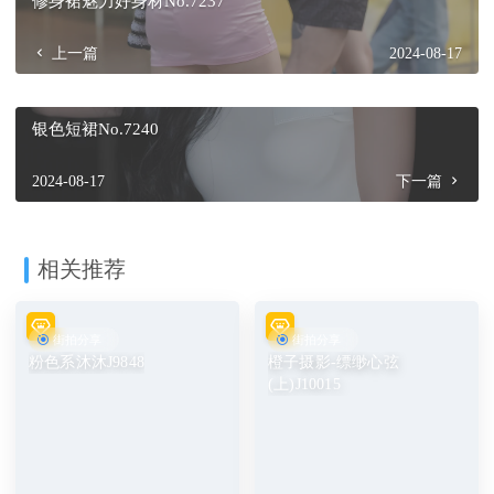
修身裙魅力好身材No.7237
上一篇
2024-08-17
银色短裙No.7240
2024-08-17
下一篇
相关推荐
街拍分享
街拍分享
粉色系沐沐J9848
橙子摄影-缥缈心弦
(上)J10015