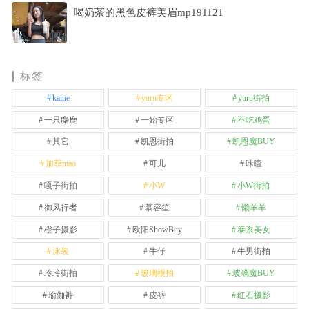
喝奶茶的黑色皮裤美眉mp191121
标签
kaine
yuru专区
yuru街拍
一只麋鹿
一始专区
不吃鸡蛋
其它
凯恩街拍
凯恩魔BUY
加菲mao
可儿
咔喳
嘎子街拍
小W
小W街拍
御风行者
慕容笙
懒羊羊
橙子摄影
欧阳ShowBuy
泰系美女
泳装
牛仔
牛男街拍
玲玲街拍
玻璃模拍
玻璃魔BUY
瑜伽裤
皮裤
红石摄影