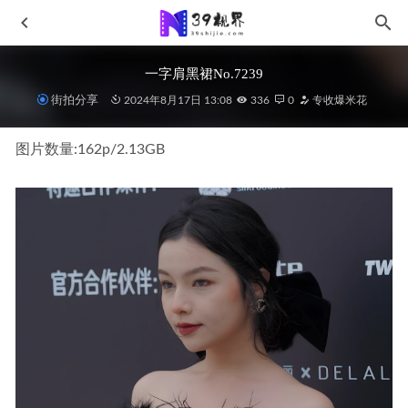
一字肩黑裙No.7239
街拍分享
2024年8月17日 13:08
336
0
专收爆米花
图片数量:162p/2.13GB
大长腿闺蜜No.5921
2024-01-10
苏苏-高跟鞋、肉丝（脚尖微加固款）、裸足NO.180
2023-
05-15
牛仔短裤猫女郎J8582
2025-04-11
柠檬琉璃夏MF01131
2024-06-16
黑色系车模J8493
2025-03-19