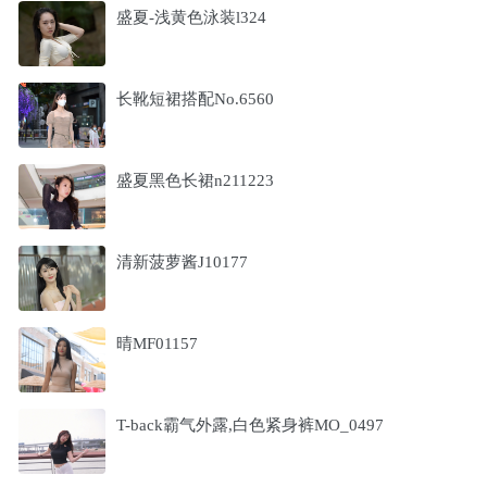
盛夏-浅黄色泳装l324
长靴短裙搭配No.6560
盛夏黑色长裙n211223
清新菠萝酱J10177
晴MF01157
T-back霸气外露,白色紧身裤MO_0497