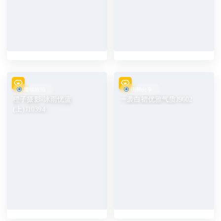
魔镜旅拍
街拍分享
橙子摄影-冰雨忧蓝
一袭白裙优雅气质J9602
(上)J10394