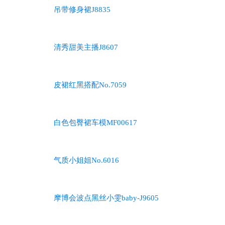
吊带修身裙J8835
清秀甜美主播J8607
皮裙红黑搭配No.7059
白色包臀裙车模MF00617
气质小姐姐No.6016
摩博会波点黑丝小雯baby-J9605