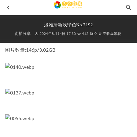
淡雅清新浅绿色No.7192
街拍分享
2024年8月14日 17:30
412
0
专收爆米花
图片数量:146p/3.02GB
气质长裙No.6437
2024-05-14
黑色牛仔大长腿女模MF00427
2022-03-19
橙子摄影-冰冷岩红(中)J10279
2026-06-05
粉色裙装裸足J9335
2025-09-27
漫卷黄沙MF00946
2023-03-07