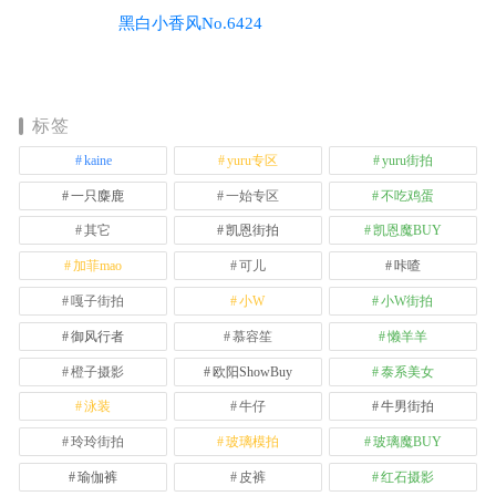
黑白小香风No.6424
标签
kaine
yuru专区
yuru街拍
一只麋鹿
一始专区
不吃鸡蛋
其它
凯恩街拍
凯恩魔BUY
加菲mao
可儿
咔喳
嘎子街拍
小W
小W街拍
御风行者
慕容笙
懒羊羊
橙子摄影
欧阳ShowBuy
泰系美女
泳装
牛仔
牛男街拍
玲玲街拍
玻璃模拍
玻璃魔BUY
瑜伽裤
皮裤
红石摄影