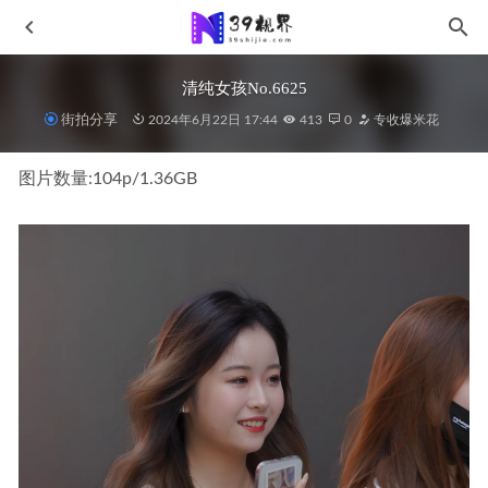
清纯女孩No.6625
街拍分享
2024年6月22日 17:44
413
0
专收爆米花
图片数量:104p/1.36GB
台上台下做运动20200724-1
2024-06-26
橙子摄影-一身优雅,一瞬心动(下)J10420
2026-07-22
红色热裤长腿女孩MF00143
2021-08-20
银色紧身包臀裙短美腿No.6894
2024-08-04
黑丝包臀裙MF00656
2022-06-10