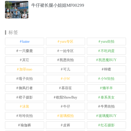
牛仔裙长腿小姐姐MF00299
标签
kaine
yuru专区
yuru街拍
一只麋鹿
一始专区
不吃鸡蛋
其它
凯恩街拍
凯恩魔BUY
加菲mao
可儿
咔喳
嘎子街拍
小W
小W街拍
御风行者
慕容笙
懒羊羊
橙子摄影
欧阳ShowBuy
泰系美女
泳装
牛仔
牛男街拍
玲玲街拍
玻璃模拍
玻璃魔BUY
瑜伽裤
皮裤
红石摄影