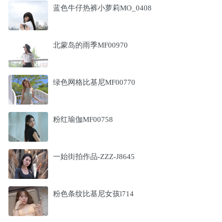
蓝色牛仔热裤小萝莉MO_0408
北蒙岛的雨季MF00970
绿色网格比基尼MF00770
粉红瑜伽MF00758
一始街拍作品-ZZZ-J8645
粉色条纹比基尼女孩l714