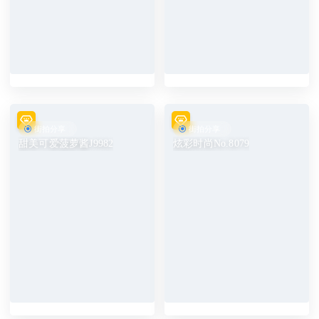
街拍分享
街拍分享
甜美可爱菠萝酱J9982
炫彩时尚No.8079