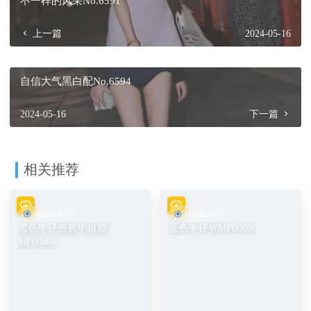
不一样的风采No.6591
上一篇
2024-05-16
自信大气黑白配No.6594
2024-05-16
下一篇
相关推荐
街拍分享
精品模拍
黑色牛仔热裤小姐姐
蓝色牛仔裤MF00090
MF00466