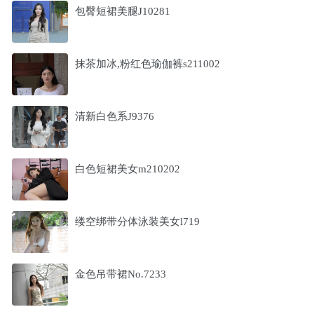
包臀短裙美腿J10281
抹茶加冰,粉红色瑜伽裤s211002
清新白色系J9376
白色短裙美女m210202
缕空绑带分体泳装美女l719
金色吊带裙No.7233