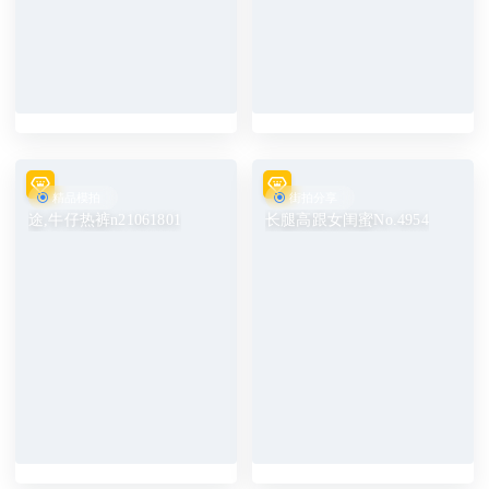
精品模拍
街拍分享
途,牛仔热裤n21061801
长腿高跟女闺蜜No.4954