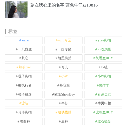
刻在我心里的名字,蓝色牛仔s210816
标签
kaine
yuru专区
yuru街拍
一只麋鹿
一始专区
不吃鸡蛋
其它
凯恩街拍
凯恩魔BUY
加菲mao
可儿
咔喳
嘎子街拍
小W
小W街拍
御风行者
慕容笙
懒羊羊
橙子摄影
欧阳ShowBuy
泰系美女
泳装
牛仔
牛男街拍
玲玲街拍
玻璃模拍
玻璃魔BUY
瑜伽裤
皮裤
红石摄影