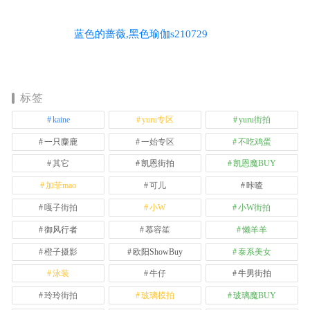
蓝色的蔷薇,黑色瑜伽s210729
标签
kaine
yuru专区
yuru街拍
一只麋鹿
一始专区
不吃鸡蛋
其它
凯恩街拍
凯恩魔BUY
加菲mao
可儿
咔喳
嘎子街拍
小W
小W街拍
御风行者
慕容笙
懒羊羊
橙子摄影
欧阳ShowBuy
泰系美女
泳装
牛仔
牛男街拍
玲玲街拍
玻璃模拍
玻璃魔BUY