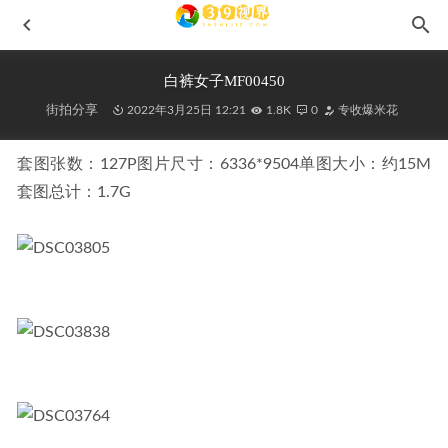
白裤女子MF00450
街拍分享
2022年3月25日 12:21
1.8K
0
专收爆米花
套图张数：127P图片尺寸：6336*9504单图大小：约15M
套图总计：1.7G
白裙美腿J10049
2026-03-30
风起的日子,白色瑜伽裤mj096
2021-10-06
高挑喇叭牛仔裤No.7581
2024-10-06
赛车女郎MF00152
2021-08-20
黑裙美眉套图MF00009[119P/1.49G]
2021-07-26