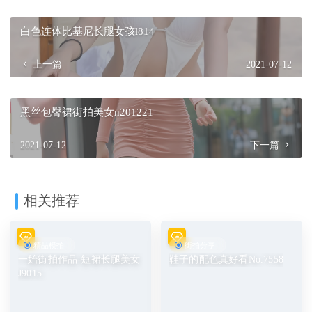
白色连体比基尼长腿女孩l814
上一篇
2021-07-12
黑丝包臀裙街拍美女n201221
2021-07-12
下一篇
相关推荐
精品模拍
街拍分享
一始街拍作品-短裙长腿美女
鞋子的配色真好看No.7558
J9015