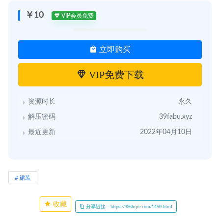
￥10
VIP会员免费
立即购买
VIP免费下载
资源时长
永久
解压密码
39fabu.xyz
最近更新
2022年04月10日
裙装
收藏
分享链接：https://39shijie.com/1450.html