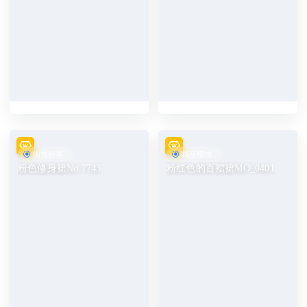
街拍分享
精品模拍
粉色修身裙No.7743
粉红色的百褶裙MO_0401